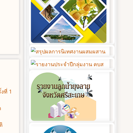
ที่ 1
า
ติ