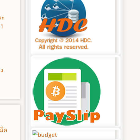
ละ
 1
่ง
ม็ด