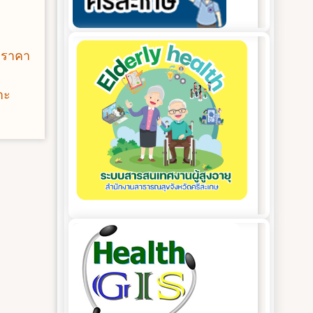
วดราคา
าะ