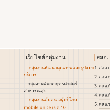
เว็บไซต์กลุ่มงาน
สสอ.
กลุ่มงานพัฒนาคุณภาพและรูปแบบ
สสอ.เ
บริการ
สสอ.ย
กลุ่มงานพัฒนายุทธศาสตร์
สสอ.ก
สาธารณสุข
สสอ.ก
กลุ่มงานคุ้มครองผู้บริโภค
สสอ.ข
mobile unite เขต 10