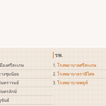
รพ.
มืองศรีสะเกษ
โรงพยาบาลศรีสะเกษ
างชุมน้อย
โรงพยาบาลราษีไศล
ันทรารมย์
โรงพยาบาลพยุห์
ันทรลักษ์
ุขันธ์