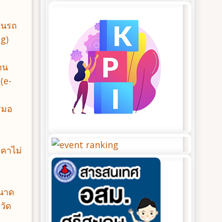
ในรถ
ng)
าน
(e-
รมอ
าคาไม่
ขนาด
วัด