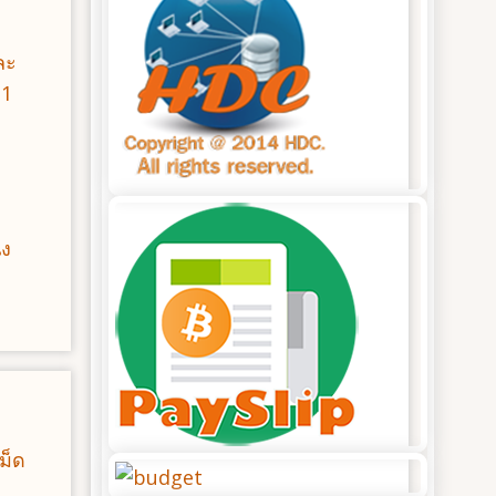
ละ
 1
่ง
ม็ด