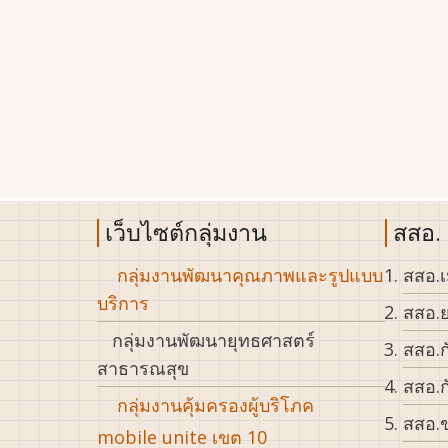
เว็บไซต์กลุ่มงาน
สสอ.
กลุ่มงานพัฒนาคุณภาพและรูปแบบ
สสอ.เ
บริการ
สสอ.ย
กลุ่มงานพัฒนายุทธศาสตร์
สสอ.ก
สาธารณสุข
สสอ.ก
กลุ่มงานคุ้มครองผู้บริโภค
สสอ.ข
mobile unite เขต 10