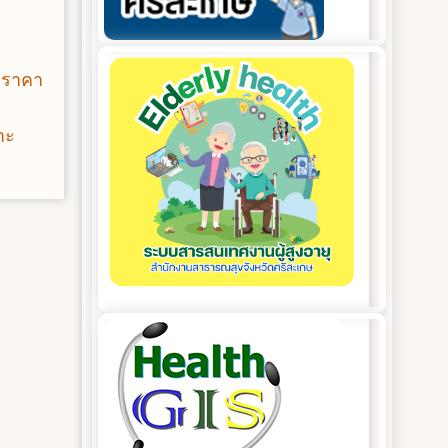
วดราคา
าะ