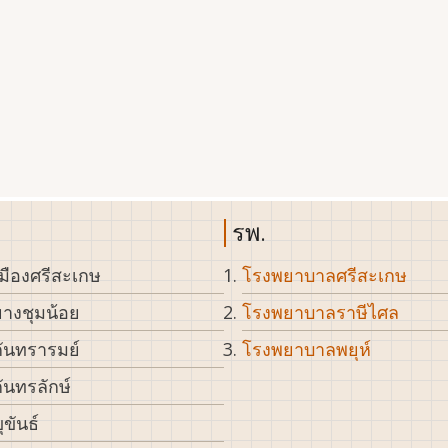
รพ.
มืองศรีสะเกษ
โรงพยาบาลศรีสะเกษ
างชุมน้อย
โรงพยาบาลราษีไศล
ันทรารมย์
โรงพยาบาลพยุห์
ันทรลักษ์
ุขันธ์