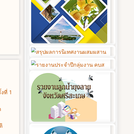
ที่ 1
า
ติ