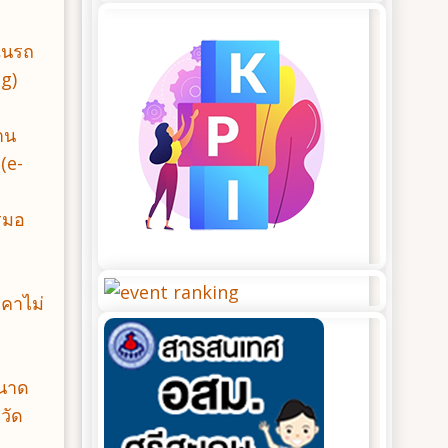
ในรถ
ng)
าน
(e-
รมอ
าคาไม่
ขนาด
วัด